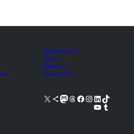
WordPress.com
↗
Matt
↗
bbPress
↗
uture
BuddyPress
↗
Visita nuestra cuenta de X (anteriormente Twitter)
Visita nuestra cuenta de Bluesky
Visita nuestra cuenta de Mastodon
Visita nuestra cuenta de Threads
Visita nuestra página de Facebook
Visita nuestra cuenta de Instagram
Visita nuestra cuenta de LinkedIn
Visita nuestra cuenta de TikTok
Visita nuestro canal de YouTube
Visita nuestra cuenta de Tumblr