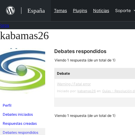
Saltar
España
Temas
Plugins
Noticias
Soporte
al
contenido
Foros
kabamas26
Saltar
al
Debates respondidos
contenido
Viendo 1 respuesta (de un total de 1)
Debate
Warning / Fatal error
Iniciado por:
kabamas26
en:
Guías – Resolución 
Perfil
Debates iniciados
Viendo 1 respuesta (de un total de 1)
Respuestas creadas
Debates respondidos