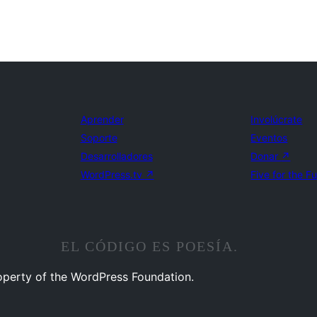
Aprender
Involúcrate
Soporte
Eventos
Desarrolladores
Donar
↗
WordPress.tv
↗
Five for the F
EL CÓDIGO ES POESÍA.
operty of the WordPress Foundation.