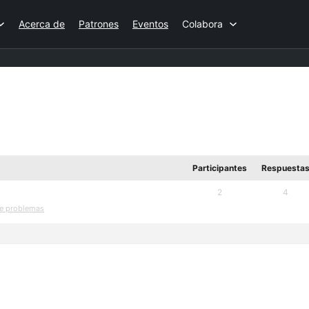
Acerca de
Patrones
Eventos
Colabora
Participantes
Respuesta
2
4
de problemas