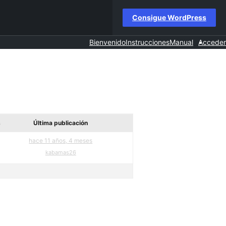
Consigue WordPress
Bienvenido
Instrucciones
Manual
Acceder
s
Última publicación
hace 11 años, 4 meses
kabamas26