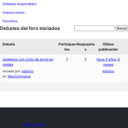
Debates respondidos
Interacciones:
Favoritos
Debates del foro iniciados
Debate
Participan
Respuesta
Última
tes
s
publicación
problema con costo de envío en
2
5
hace 5 años, 6
mobile
meses
Iniciado por:
katilislu
katilislu
en:
WooCommerce
Acerca de