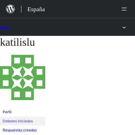
Saltar
España
al
contenido
Foros
katilislu
Saltar
al
contenido
Perfil
Debates iniciados
Respuestas creadas