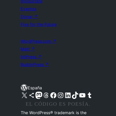
Involúcrate
Eventos
Donar
↗
Five for the Future
WordPress.com
↗
Matt
↗
bbPress
↗
BuddyPress
↗
España
Visita nuestra cuenta de X (anteriormente Twitter)
Visita nuestra cuenta de Bluesky
Visita nuestra cuenta de Mastodon
Visita nuestra cuenta de Threads
Visita nuestra página de Facebook
Visita nuestra cuenta de Instagram
Visita nuestra cuenta de LinkedIn
Visita nuestra cuenta de TikTok
Visita nuestro canal de YouTube
Visita nuestra cuenta de Tumblr
EL CÓDIGO ES POESÍA.
The WordPress® trademark is the