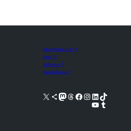
WordPress.com
↗
Matt
↗
bbPress
↗
BuddyPress
↗
Visita nuestra cuenta de X (anteriormente Twitter)
Visita nuestra cuenta de Bluesky
Visita nuestra cuenta de Mastodon
Visita nuestra cuenta de Threads
Visita nuestra página de Facebook
Visita nuestra cuenta de Instagram
Visita nuestra cuenta de LinkedIn
Visita nuestra cuenta de TikTok
Visita nuestro canal de YouTube
Visita nuestra cuenta de Tumblr