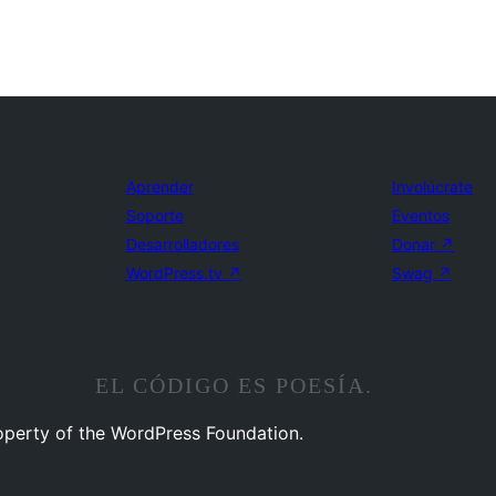
Aprender
Involúcrate
Soporte
Eventos
Desarrolladores
Donar
↗
WordPress.tv
↗
Swag
↗
EL CÓDIGO ES POESÍA.
operty of the WordPress Foundation.