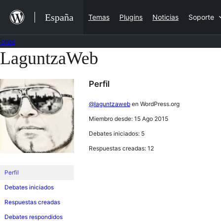
Saltar
España
Temas
Plugins
Noticias
Soporte
al
contenido
Foros
LaguntzaWeb
Saltar
al
Perfil
contenido
@laguntzaweb
en WordPress.org
Miembro desde: 15 Ago 2015
Debates iniciados: 5
Respuestas creadas: 12
Perfil
Debates iniciados
Respuestas creadas
Debates respondidos