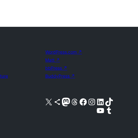
WordPress.com
↗
Matt
↗
bbPress
↗
uture
BuddyPress
↗
Visita nuestra cuenta de X (anteriormente Twitter)
Visita nuestra cuenta de Bluesky
Visita nuestra cuenta de Mastodon
Visita nuestra cuenta de Threads
Visita nuestra página de Facebook
Visita nuestra cuenta de Instagram
Visita nuestra cuenta de LinkedIn
Visita nuestra cuenta de TikTok
Visita nuestro canal de YouTube
Visita nuestra cuenta de Tumblr