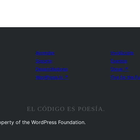
Aprender
Involúcrate
Soporte
Eventos
Desarrolladores
Donar
↗
WordPress.tv
↗
Five for the F
EL CÓDIGO ES POESÍA.
operty of the WordPress Foundation.