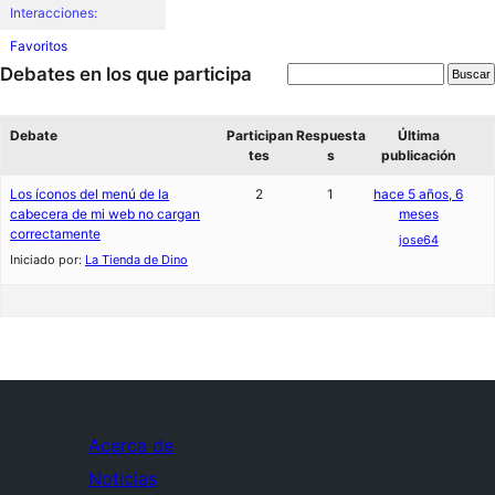
Interacciones:
Favoritos
Debates en los que participa
Debate
Participan
Respuesta
Última
tes
s
publicación
Los íconos del menú de la
2
1
hace 5 años, 6
cabecera de mi web no cargan
meses
correctamente
jose64
Iniciado por:
La Tienda de Dino
Acerca de
Noticias