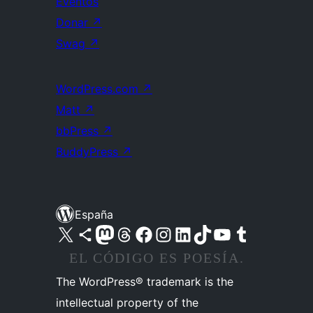
Eventos
Donar
↗
Swag
↗
WordPress.com
↗
Matt
↗
bbPress
↗
BuddyPress
↗
España
Visita nuestra cuenta de X (anteriormente Twitter)
Visita nuestra cuenta de Bluesky
Visita nuestra cuenta de Mastodon
Visita nuestra cuenta de Threads
Visita nuestra página de Facebook
Visita nuestra cuenta de Instagram
Visita nuestra cuenta de LinkedIn
Visita nuestra cuenta de TikTok
Visita nuestro canal de YouTube
Visita nuestra cuenta de Tumblr
EL CÓDIGO ES POESÍA.
The WordPress® trademark is the
intellectual property of the