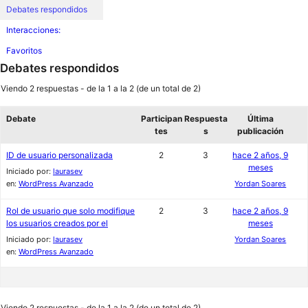
Debates respondidos
Interacciones:
Favoritos
Debates respondidos
Viendo 2 respuestas - de la 1 a la 2 (de un total de 2)
Debate
Participan
Respuesta
Última
tes
s
publicación
ID de usuario personalizada
2
3
hace 2 años, 9
meses
Iniciado por:
laurasev
en:
WordPress Avanzado
Yordan Soares
Rol de usuario que solo modifique
2
3
hace 2 años, 9
los usuarios creados por el
meses
Iniciado por:
laurasev
Yordan Soares
en:
WordPress Avanzado
Viendo 2 respuestas - de la 1 a la 2 (de un total de 2)