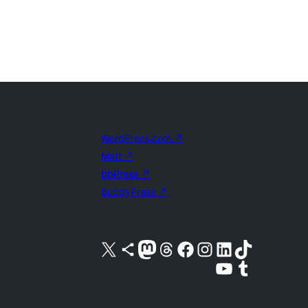
WordPress.com
↗
Matt
↗
bbPress
↗
BuddyPress
↗
Visita nuestra cuenta de X (anteriormente Twitter)
Visita nuestra cuenta de Bluesky
Visita nuestra cuenta de Mastodon
Visita nuestra cuenta de Threads
Visita nuestra página de Facebook
Visita nuestra cuenta de Instagram
Visita nuestra cuenta de LinkedIn
Visita nuestra cuenta de TikTok
Visita nuestro canal de YouTube
Visita nuestra cuenta de Tumblr