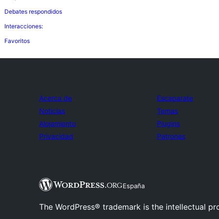
Debates respondidos
Interacciones:
Favoritos
Acerca de
Escaparate
Noticias
Temas
Alojamiento
Plugins
Privacidad
Patrones
España
The WordPress® trademark is the intellectual pr