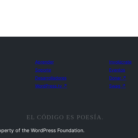
Aprender
Involúcrate
Soporte
Eventos
Desarrolladores
Donar
↗
WordPress.tv
↗
Swag
↗
EL CÓDIGO ES POESÍA.
operty of the WordPress Foundation.