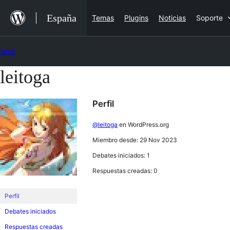
Saltar
España
Temas
Plugins
Noticias
Soporte
al
contenido
Foros
leitoga
Saltar
al
Perfil
contenido
@leitoga
en WordPress.org
Miembro desde: 29 Nov 2023
Debates iniciados: 1
Respuestas creadas: 0
Perfil
Debates iniciados
Respuestas creadas