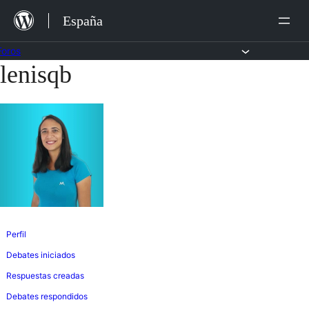
Saltar
España
al
contenido
Foros
lenisqb
Saltar
al
contenido
Perfil
Debates iniciados
Respuestas creadas
Debates respondidos