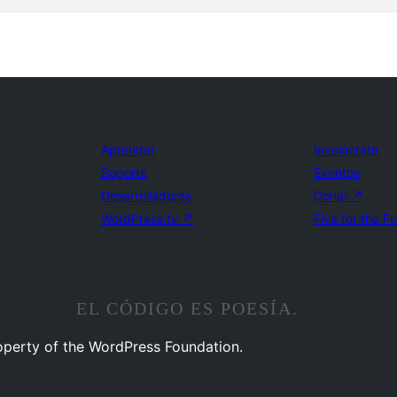
Aprender
Involúcrate
Soporte
Eventos
Desarrolladores
Donar
↗
WordPress.tv
↗
Five for the F
EL CÓDIGO ES POESÍA.
operty of the WordPress Foundation.