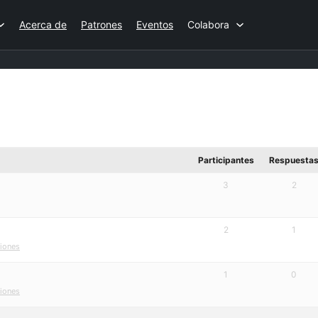
Acerca de
Patrones
Eventos
Colabora
Participantes
Respuesta
3
2
2
1
ciones
1
0
ciones