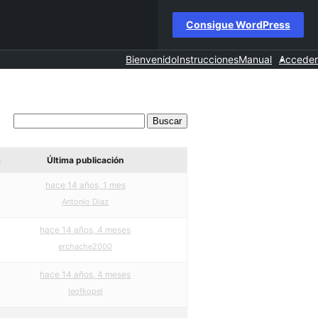
Consigue WordPress
Bienvenido
Instrucciones
Manual
Acceder
s
Última publicación
hace 14 años, 1 mes
Antonio Diaz
hace 14 años, 4 meses
erchache2000
hace 14 años, 4 meses
leofkopel