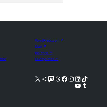
WordPress.com
↗
Matt
↗
bbPress
↗
uture
BuddyPress
↗
Visita nuestra cuenta de X (anteriormente Twitter)
Visita nuestra cuenta de Bluesky
Visita nuestra cuenta de Mastodon
Visita nuestra cuenta de Threads
Visita nuestra página de Facebook
Visita nuestra cuenta de Instagram
Visita nuestra cuenta de LinkedIn
Visita nuestra cuenta de TikTok
Visita nuestro canal de YouTube
Visita nuestra cuenta de Tumblr