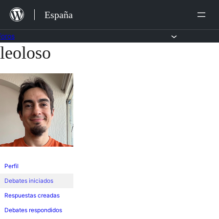
Saltar
España
al
contenido
Foros
leoloso
Saltar
al
contenido
Perfil
Debates iniciados
Respuestas creadas
Debates respondidos