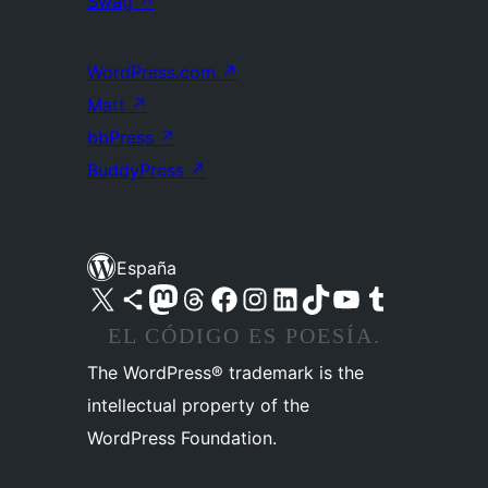
Swag
↗
WordPress.com
↗
Matt
↗
bbPress
↗
BuddyPress
↗
España
Visita nuestra cuenta de X (anteriormente Twitter)
Visita nuestra cuenta de Bluesky
Visita nuestra cuenta de Mastodon
Visita nuestra cuenta de Threads
Visita nuestra página de Facebook
Visita nuestra cuenta de Instagram
Visita nuestra cuenta de LinkedIn
Visita nuestra cuenta de TikTok
Visita nuestro canal de YouTube
Visita nuestra cuenta de Tumblr
EL CÓDIGO ES POESÍA.
The WordPress® trademark is the
intellectual property of the
WordPress Foundation.