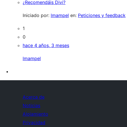
¿Recomendáis Divi?
Iniciado por:
lmampel
en:
Peticiones y feedback
1
0
hace 4 años, 3 meses
lmampel
Acerca de
Noticias
Alojamiento
Privacidad