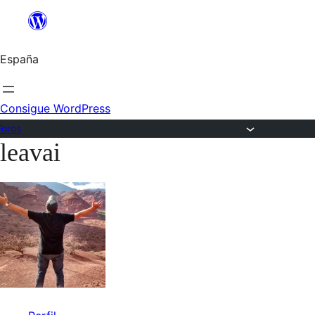
Saltar
al
España
contenido
Consigue WordPress
Foros
leavai
Saltar
al
contenido