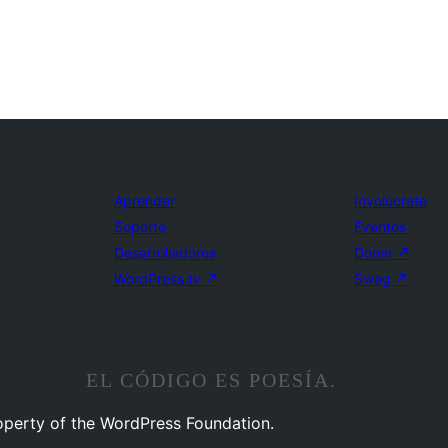
Aprender
Involúcrate
Soporte
Eventos
Desarrolladores
Donar
↗
WordPress.tv
↗
Swag
↗
EL CÓDIGO ES POESÍA.
operty of the WordPress Foundation.