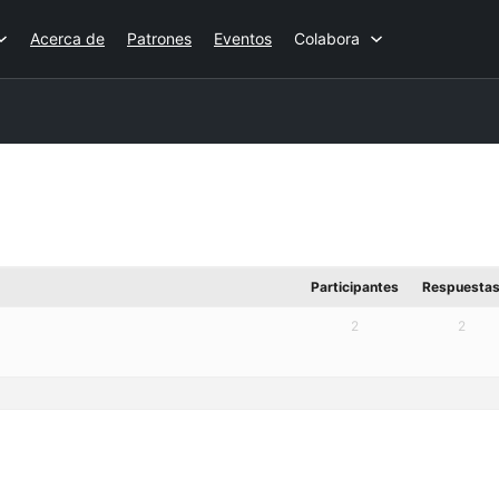
Acerca de
Patrones
Eventos
Colabora
Participantes
Respuesta
2
2