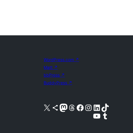
WordPress.com
↗
Matt
↗
bbPress
↗
BuddyPress
↗
Visita nuestra cuenta de X (anteriormente Twitter)
Visita nuestra cuenta de Bluesky
Visita nuestra cuenta de Mastodon
Visita nuestra cuenta de Threads
Visita nuestra página de Facebook
Visita nuestra cuenta de Instagram
Visita nuestra cuenta de LinkedIn
Visita nuestra cuenta de TikTok
Visita nuestro canal de YouTube
Visita nuestra cuenta de Tumblr