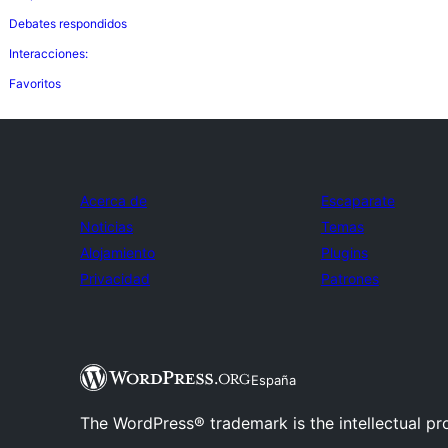
Debates respondidos
Interacciones:
Favoritos
Acerca de
Escaparate
Noticias
Temas
Alojamiento
Plugins
Privacidad
Patrones
España
The WordPress® trademark is the intellectual pr