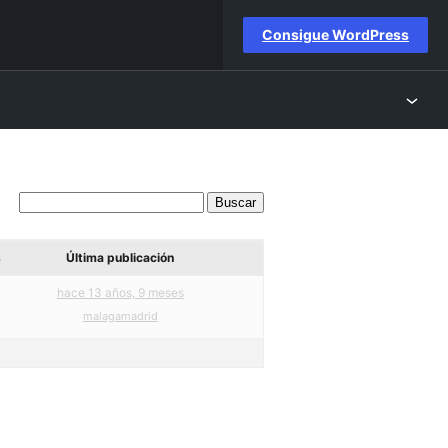
Consigue WordPress
s
Última publicación
hace 13 años, 9 meses
malagamadrid