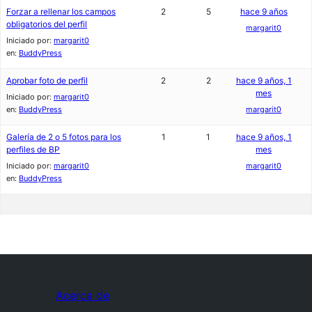
Forzar a rellenar los campos
2
5
hace 9 años
obligatorios del perfil
margarit0
Iniciado por:
margarit0
en:
BuddyPress
Aprobar foto de perfil
2
2
hace 9 años, 1
mes
Iniciado por:
margarit0
en:
BuddyPress
margarit0
Galería de 2 o 5 fotos para los
1
1
hace 9 años, 1
perfiles de BP
mes
Iniciado por:
margarit0
margarit0
en:
BuddyPress
Acerca de