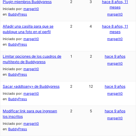
Plugin miembros Buddypress
2
3
hace 8 años, 11
meses
Iniciado por:
margarit0
en:
BuddyPress
margarit0
Añadir una casilla para que se
2
4
hace 8 años, 11
publique una foto en el perfil
meses
Iniciado por:
margarit0
margarit0
en:
BuddyPress
Limitar opciones de los cuadros de
1
2
hace 9 años
multitexto de Buddypress
margarit0
Iniciado por:
margarit0
en:
BuddyPress
Sacar «addtoany» de Buddypress
2
12
hace 9 años
Iniciado por:
margarit0
margarit0
en:
BuddyPress
Modificar link para que ingresen
2
5
hace 9 años
los inscritos
margarit0
Iniciado por:
margarit0
en:
BuddyPress