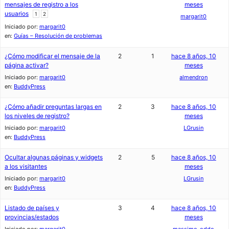
mensajes de registro a los
meses
usuarios
1
2
margarit0
Iniciado por:
margarit0
en:
Guías – Resolución de problemas
¿Cómo modificar el mensaje de la
2
1
hace 8 años, 10
página activar?
meses
Iniciado por:
margarit0
almendron
en:
BuddyPress
¿Cómo añadir preguntas largas en
2
3
hace 8 años, 10
los niveles de registro?
meses
Iniciado por:
margarit0
LGrusin
en:
BuddyPress
Ocultar algunas páginas y widgets
2
5
hace 8 años, 10
a los visitantes
meses
Iniciado por:
margarit0
LGrusin
en:
BuddyPress
Listado de países y
3
4
hace 8 años, 10
provincias/estados
meses