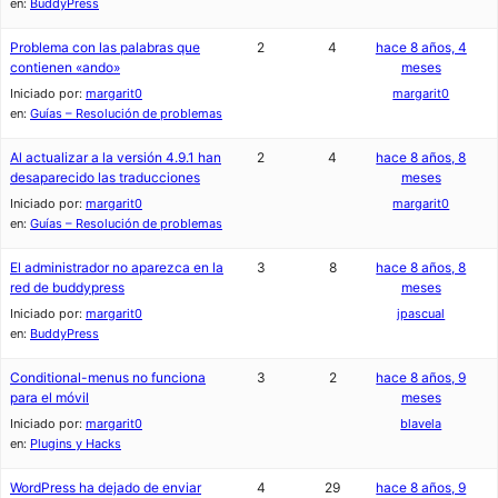
en:
BuddyPress
Problema con las palabras que
2
4
hace 8 años, 4
contienen «ando»
meses
Iniciado por:
margarit0
margarit0
en:
Guías – Resolución de problemas
Al actualizar a la versión 4.9.1 han
2
4
hace 8 años, 8
desaparecido las traducciones
meses
Iniciado por:
margarit0
margarit0
en:
Guías – Resolución de problemas
El administrador no aparezca en la
3
8
hace 8 años, 8
red de buddypress
meses
Iniciado por:
margarit0
jpascual
en:
BuddyPress
Conditional-menus no funciona
3
2
hace 8 años, 9
para el móvil
meses
Iniciado por:
margarit0
blavela
en:
Plugins y Hacks
WordPress ha dejado de enviar
4
29
hace 8 años, 9