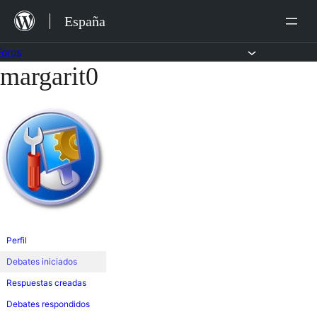
Saltar
España
al
contenido
Foros
margarit0
Saltar
al
contenido
Perfil
Debates iniciados
Respuestas creadas
Debates respondidos