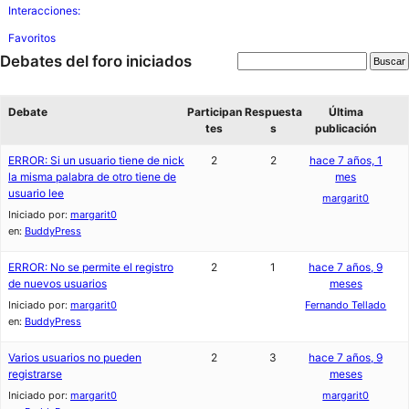
Interacciones:
Favoritos
Debates del foro iniciados
Debate
Participan
Respuesta
Última
tes
s
publicación
ERROR: Si un usuario tiene de nick
2
2
hace 7 años, 1
la misma palabra de otro tiene de
mes
usuario lee
margarit0
Iniciado por:
margarit0
en:
BuddyPress
ERROR: No se permite el registro
2
1
hace 7 años, 9
de nuevos usuarios
meses
Iniciado por:
margarit0
Fernando Tellado
en:
BuddyPress
Varios usuarios no pueden
2
3
hace 7 años, 9
registrarse
meses
Iniciado por:
margarit0
margarit0