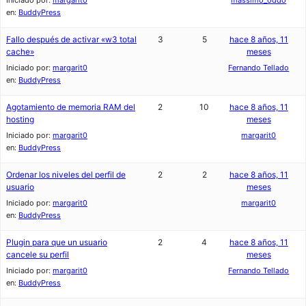
Iniciado por:
margarit0
massimo_oddo
en:
BuddyPress
Fallo después de activar «w3 total
3
5
hace 8 años, 11
cache»
meses
Iniciado por:
margarit0
Fernando Tellado
en:
BuddyPress
Agotamiento de memoria RAM del
2
10
hace 8 años, 11
hosting
meses
Iniciado por:
margarit0
margarit0
en:
BuddyPress
Ordenar los niveles del perfil de
2
2
hace 8 años, 11
usuario
meses
Iniciado por:
margarit0
margarit0
en:
BuddyPress
Plugin para que un usuario
2
4
hace 8 años, 11
cancele su perfil
meses
Iniciado por:
margarit0
Fernando Tellado
en:
BuddyPress