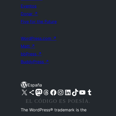
Eventos
Donar
↗
Five for the Future
WordPress.com
↗
Matt
↗
bbPress
↗
BuddyPress
↗
España
Visita nuestra cuenta de X (anteriormente Twitter)
Visita nuestra cuenta de Bluesky
Visita nuestra cuenta de Mastodon
Visita nuestra cuenta de Threads
Visita nuestra página de Facebook
Visita nuestra cuenta de Instagram
Visita nuestra cuenta de LinkedIn
Visita nuestra cuenta de TikTok
Visita nuestro canal de YouTube
Visita nuestra cuenta de Tumblr
EL CÓDIGO ES POESÍA.
The WordPress® trademark is the