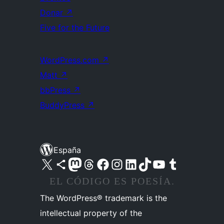
Donar
↗
Five for the Future
WordPress.com
↗
Matt
↗
bbPress
↗
BuddyPress
↗
España
Visita nuestra cuenta de X (anteriormente Twitter)
Visita nuestra cuenta de Bluesky
Visita nuestra cuenta de Mastodon
Visita nuestra cuenta de Threads
Visita nuestra página de Facebook
Visita nuestra cuenta de Instagram
Visita nuestra cuenta de LinkedIn
Visita nuestra cuenta de TikTok
Visita nuestro canal de YouTube
Visita nuestra cuenta de Tumblr
EL CÓDIGO ES POESÍA.
The WordPress® trademark is the
intellectual property of the