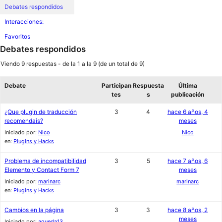
Debates respondidos
Interacciones:
Favoritos
Debates respondidos
Viendo 9 respuestas - de la 1 a la 9 (de un total de 9)
Debate
Participan
Respuesta
Última
tes
s
publicación
¿Que plugin de traducción
3
4
hace 6 años, 4
recomendais?
meses
Iniciado por:
Nico
Nico
en:
Plugins y Hacks
Problema de incompatibilidad
3
5
hace 7 años, 6
Elemento y Contact Form 7
meses
Iniciado por:
marinarc
marinarc
en:
Plugins y Hacks
Cambios en la página
3
3
hace 8 años, 2
meses
Iniciado por:
agueda13