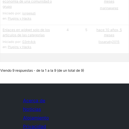
economia de una comunidad o
meses
grupo
marinaperez
Iniciado por:
jorgeguti
en:
Plugins y Hacks
Enlaces en widget solo de los
4
5
hace 10 años, 5
articulos de las categorías
meses
Iniciado por:
G3nh4ck
lissarudy2015
en:
Plugins y Hacks
Viendo 9 respuestas - de la 1 a la 9 (de un total de 9)
Acerca de
Noticias
Alojamiento
Privacidad