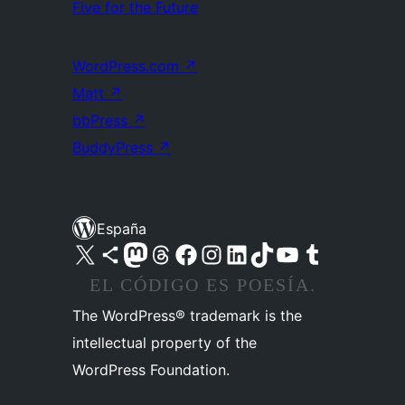
Five for the Future
WordPress.com
↗
Matt
↗
bbPress
↗
BuddyPress
↗
España
Visita nuestra cuenta de X (anteriormente Twitter)
Visita nuestra cuenta de Bluesky
Visita nuestra cuenta de Mastodon
Visita nuestra cuenta de Threads
Visita nuestra página de Facebook
Visita nuestra cuenta de Instagram
Visita nuestra cuenta de LinkedIn
Visita nuestra cuenta de TikTok
Visita nuestro canal de YouTube
Visita nuestra cuenta de Tumblr
EL CÓDIGO ES POESÍA.
The WordPress® trademark is the
intellectual property of the
WordPress Foundation.