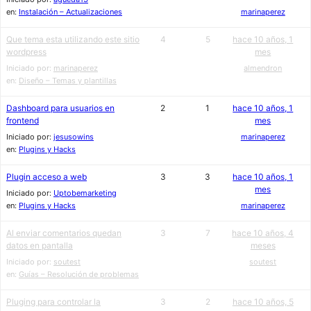
en:
Instalación – Actualizaciones
marinaperez
Que tema esta utilizando este sitio
4
5
hace 10 años, 1
wordpress
mes
Iniciado por:
marinaperez
almendron
en:
Diseño – Temas y plantillas
Dashboard para usuarios en
2
1
hace 10 años, 1
frontend
mes
Iniciado por:
jesusowins
marinaperez
en:
Plugins y Hacks
Plugin acceso a web
3
3
hace 10 años, 1
mes
Iniciado por:
Uptobemarketing
en:
Plugins y Hacks
marinaperez
Al enviar comentarios quedan
3
7
hace 10 años, 4
datos en pantalla
meses
Iniciado por:
soutest
soutest
en:
Guías – Resolución de problemas
Pluging para controlar la
3
2
hace 10 años, 5