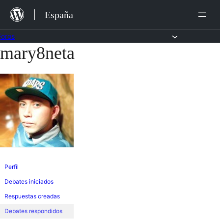
Saltar
España
al
contenido
Foros
mary8neta
Saltar
al
contenido
Perfil
Debates iniciados
Respuestas creadas
Debates respondidos