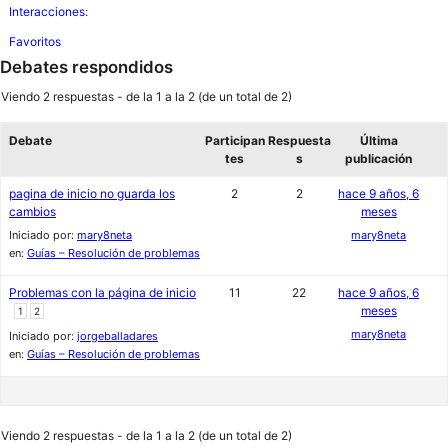
Interacciones:
Favoritos
Debates respondidos
Viendo 2 respuestas - de la 1 a la 2 (de un total de 2)
Debate
Participan
Respuesta
Última
tes
s
publicación
pagina de inicio no guarda los
2
2
hace 9 años, 6
cambios
meses
Iniciado por:
mary8neta
mary8neta
en:
Guías – Resolución de problemas
Problemas con la página de inicio
11
22
hace 9 años, 6
meses
1
2
mary8neta
Iniciado por:
jorgeballadares
en:
Guías – Resolución de problemas
Viendo 2 respuestas - de la 1 a la 2 (de un total de 2)