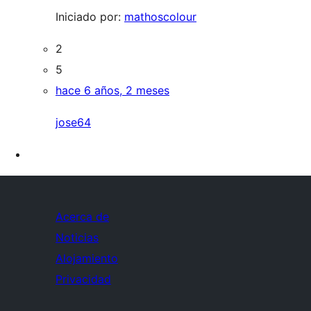
Iniciado por:
mathoscolour
2
5
hace 6 años, 2 meses
jose64
Acerca de
Noticias
Alojamiento
Privacidad