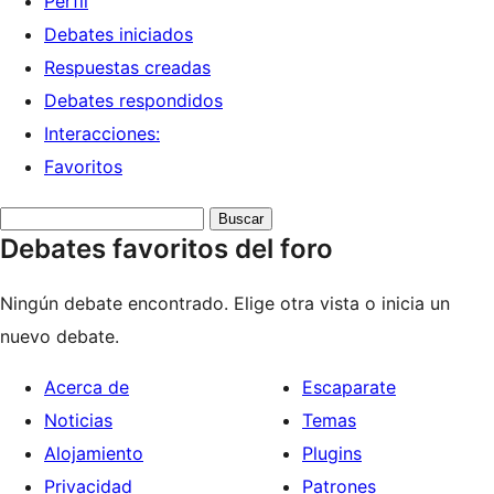
Perfil
Debates iniciados
Respuestas creadas
Debates respondidos
Interacciones:
Favoritos
Buscar
Debates favoritos del foro
debates:
Ningún debate encontrado. Elige otra vista o inicia un
nuevo debate.
Acerca de
Escaparate
Noticias
Temas
Alojamiento
Plugins
Privacidad
Patrones