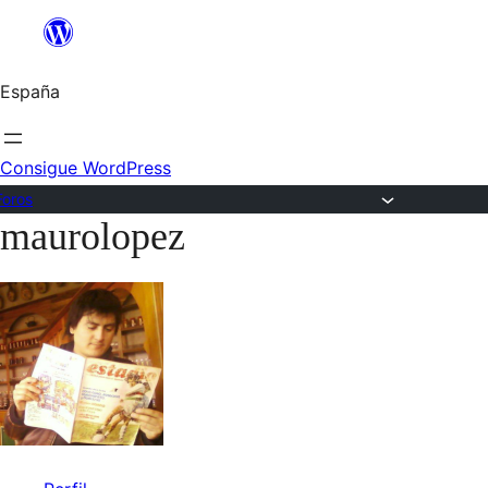
Saltar
al
España
contenido
Consigue WordPress
Foros
maurolopez
Saltar
al
contenido