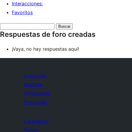
Interacciones:
Favoritos
Buscar
Respuestas de foro creadas
respuestas:
¡Vaya, no hay respuestas aquí!
Acerca de
Noticias
Alojamiento
Privacidad
Escaparate
Temas