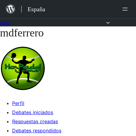
Saltar
España
al
contenido
Foros
mdferrero
Saltar
al
contenido
Perfil
Debates iniciados
Respuestas creadas
Debates respondidos