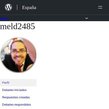
Saltar
España
al
contenido
Foros
meld2485
Saltar
al
contenido
Perfil
Debates iniciados
Respuestas creadas
Debates respondidos