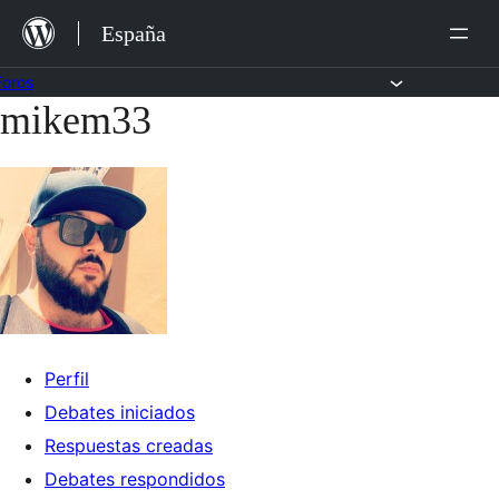
Saltar
España
al
contenido
Foros
mikem33
Saltar
al
contenido
Perfil
Debates iniciados
Respuestas creadas
Debates respondidos