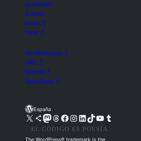
Involúcrate
Eventos
Donar
↗
Swag
↗
WordPress.com
↗
Matt
↗
bbPress
↗
BuddyPress
↗
España
Visita nuestra cuenta de X (anteriormente Twitter)
Visita nuestra cuenta de Bluesky
Visita nuestra cuenta de Mastodon
Visita nuestra cuenta de Threads
Visita nuestra página de Facebook
Visita nuestra cuenta de Instagram
Visita nuestra cuenta de LinkedIn
Visita nuestra cuenta de TikTok
Visita nuestro canal de YouTube
Visita nuestra cuenta de Tumblr
EL CÓDIGO ES POESÍA.
The WordPress® trademark is the