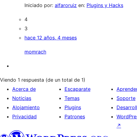
Iniciado por:
alfaroruiz
en:
Plugins y Hacks
4
3
hace 12 años, 4 meses
momrach
Viendo 1 respuesta (de un total de 1)
Acerca de
Escaparate
Aprende
Noticias
Temas
Soporte
Alojamiento
Plugins
Desarrol
Privacidad
Patrones
WordPres
↗