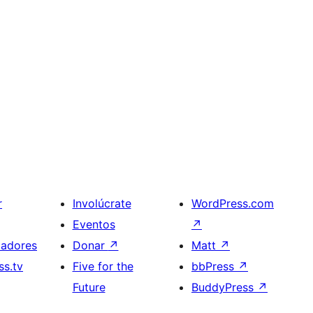
r
Involúcrate
WordPress.com
Eventos
↗
ladores
Donar
↗
Matt
↗
s.tv
Five for the
bbPress
↗
Future
BuddyPress
↗