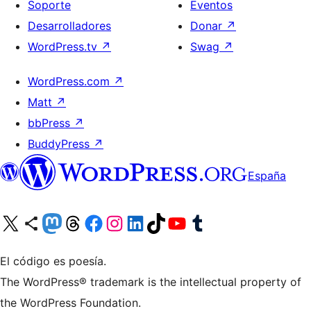
Soporte
Eventos
Desarrolladores
Donar
↗
WordPress.tv
↗
Swag
↗
WordPress.com
↗
Matt
↗
bbPress
↗
BuddyPress
↗
España
Visita nuestra cuenta de X (anteriormente Twitter)
Visita nuestra cuenta de Bluesky
Visita nuestra cuenta de Mastodon
Visita nuestra cuenta de Threads
Visita nuestra página de Facebook
Visita nuestra cuenta de Instagram
Visita nuestra cuenta de LinkedIn
Visita nuestra cuenta de TikTok
Visita nuestro canal de YouTube
Visita nuestra cuenta de Tumblr
El código es poesía.
The WordPress® trademark is the intellectual property of
the WordPress Foundation.