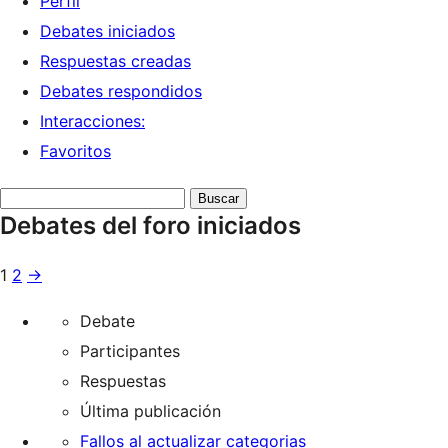
Perfil
Debates iniciados
Respuestas creadas
Debates respondidos
Interacciones:
Favoritos
Buscar
Debates del foro iniciados
debates:
1
2
→
Debate
Participantes
Respuestas
Última publicación
Fallos al actualizar categorias