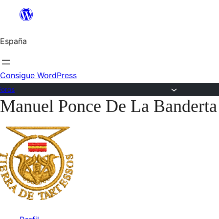
Saltar
al
España
contenido
Consigue WordPress
Foros
Manuel Ponce De La Banderta
Saltar
al
contenido