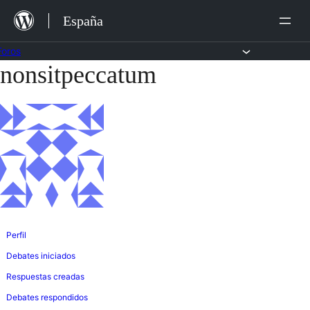
Saltar
España
al
contenido
Foros
nonsitpeccatum
Saltar
al
contenido
Perfil
Debates iniciados
Respuestas creadas
Debates respondidos