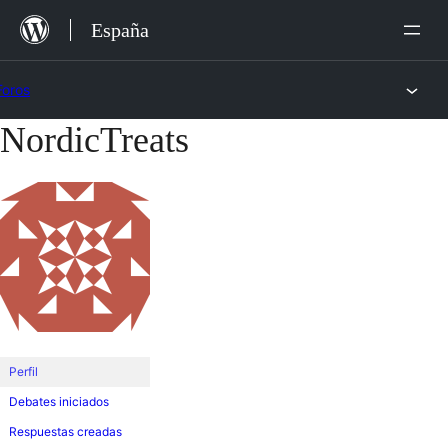
Saltar
España
al
contenido
Foros
NordicTreats
Saltar
al
contenido
Perfil
Debates iniciados
Respuestas creadas