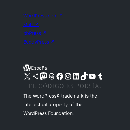
WordPress.com
↗
Matt
↗
bbPress
↗
BuddyPress
↗
España
Visita nuestra cuenta de X (anteriormente Twitter)
Visita nuestra cuenta de Bluesky
Visita nuestra cuenta de Mastodon
Visita nuestra cuenta de Threads
Visita nuestra página de Facebook
Visita nuestra cuenta de Instagram
Visita nuestra cuenta de LinkedIn
Visita nuestra cuenta de TikTok
Visita nuestro canal de YouTube
Visita nuestra cuenta de Tumblr
EL CÓDIGO ES POESÍA.
The WordPress® trademark is the
intellectual property of the
WordPress Foundation.