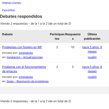
Interacciones:
Favoritos
Debates respondidos
Viendo 2 respuestas - de la 1 a la 2 (de un total de 2)
Debate
Participan
Respuesta
Última
tes
s
publicación
Problemas con footers en WP
2
10
hace 5 años, 6
meses
Iniciado por:
omegaloke
en:
Instalación – Actualizaciones
jose64
Problema con el funcionamiento
2
3
hace 5 años, 6
de enlaces
meses
Iniciado por:
omegaloke
jose64
en:
Guías – Resolución de problemas
Viendo 2 respuestas - de la 1 a la 2 (de un total de 2)