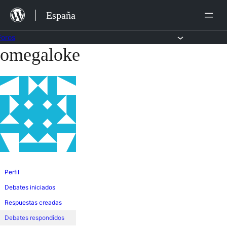
Saltar
España
al
contenido
Foros
omegaloke
Saltar
al
contenido
Perfil
Debates iniciados
Respuestas creadas
Debates respondidos