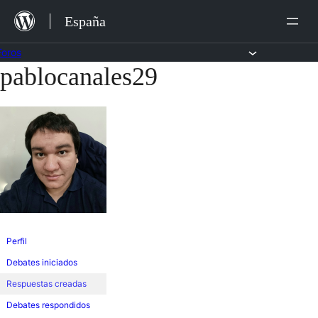
Saltar
España
al
contenido
Foros
pablocanales29
Saltar
al
contenido
Perfil
Debates iniciados
Respuestas creadas
Debates respondidos