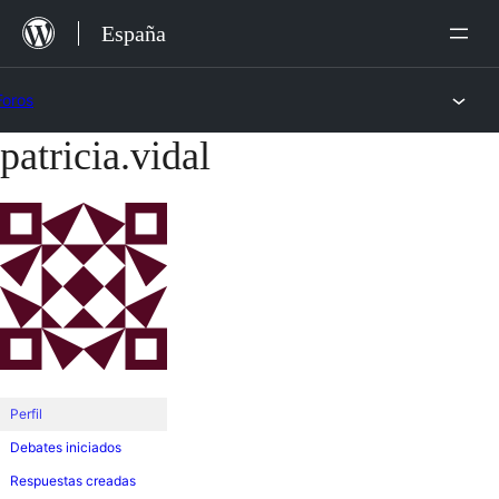
Saltar
España
al
contenido
Foros
patricia.vidal
Saltar
al
contenido
Perfil
Debates iniciados
Respuestas creadas