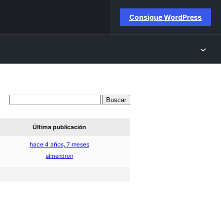
Consigue WordPress
s
Última publicación
hace 4 años, 7 meses
almendron