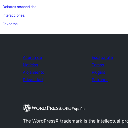
Debates respondidos
Interacciones:
Favoritos
Acerca de
Escaparate
Noticias
Temas
Alojamiento
Plugins
Privacidad
Patrones
España
The WordPress® trademark is the intellectual pr