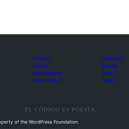
Aprender
Involúcrate
Soporte
Eventos
Desarrolladores
Donar
↗
WordPress.tv
↗
Swag
↗
EL CÓDIGO ES POESÍA.
operty of the WordPress Foundation.