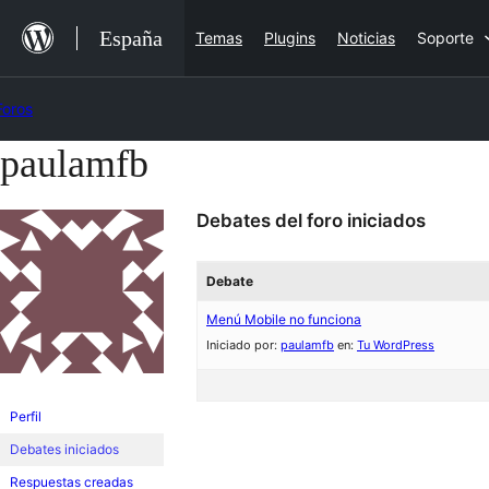
Saltar
España
Temas
Plugins
Noticias
Soporte
al
contenido
Foros
paulamfb
Saltar
al
Debates del foro iniciados
contenido
Debate
Menú Mobile no funciona
Iniciado por:
paulamfb
en:
Tu WordPress
Perfil
Debates iniciados
Respuestas creadas