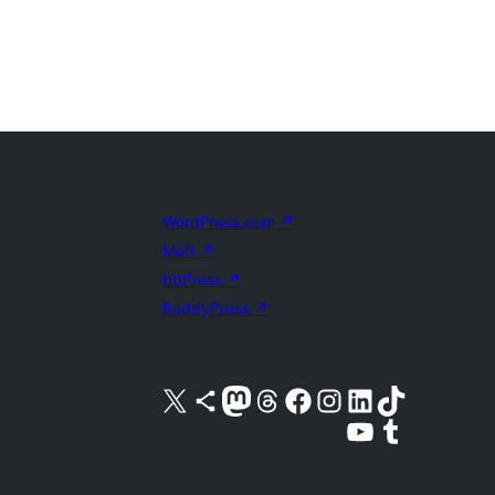
WordPress.com
↗
Matt
↗
bbPress
↗
BuddyPress
↗
Visita nuestra cuenta de X (anteriormente Twitter)
Visita nuestra cuenta de Bluesky
Visita nuestra cuenta de Mastodon
Visita nuestra cuenta de Threads
Visita nuestra página de Facebook
Visita nuestra cuenta de Instagram
Visita nuestra cuenta de LinkedIn
Visita nuestra cuenta de TikTok
Visita nuestro canal de YouTube
Visita nuestra cuenta de Tumblr