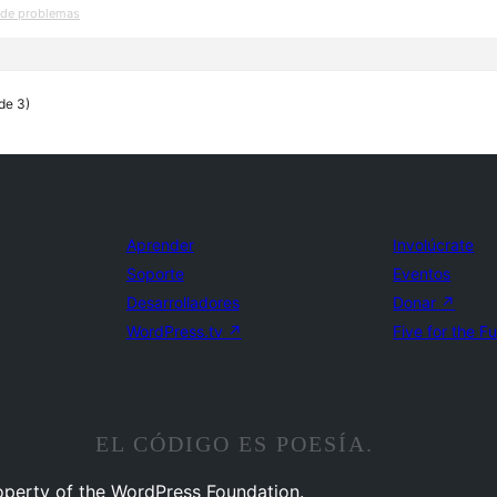
 de problemas
 de 3)
Aprender
Involúcrate
Soporte
Eventos
Desarrolladores
Donar
↗
WordPress.tv
↗
Five for the F
EL CÓDIGO ES POESÍA.
operty of the WordPress Foundation.