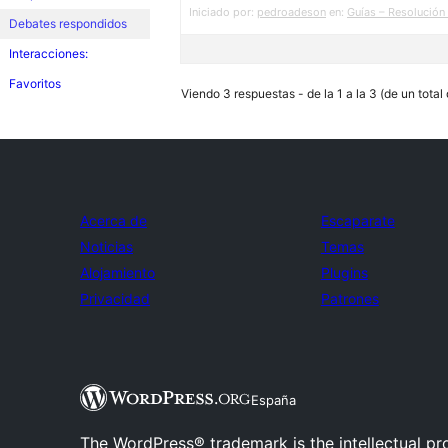
Iniciado por:
pedroadeson
en:
Guías – Resolución
Debates respondidos
Interacciones:
Favoritos
Viendo 3 respuestas - de la 1 a la 3 (de un total
Acerca de
Escaparate
Noticias
Temas
Alojamiento
Plugins
Privacidad
Patrones
España
The WordPress® trademark is the intellectual pr