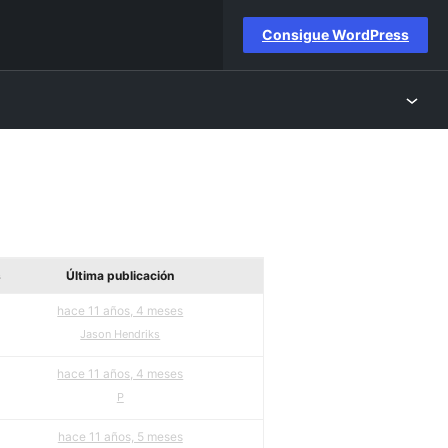
Consigue WordPress
s
Última publicación
hace 11 años, 4 meses
Jason Hendriks
hace 11 años, 4 meses
P
hace 11 años, 5 meses