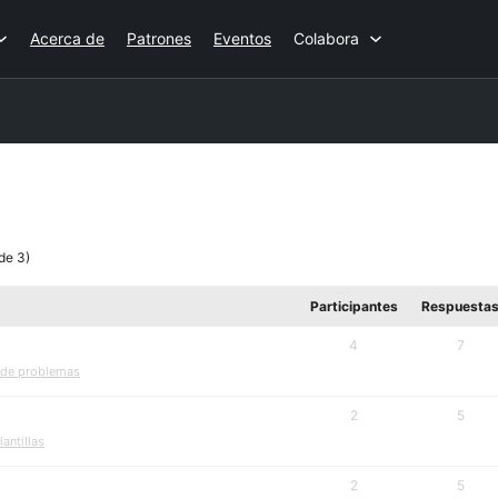
Acerca de
Patrones
Eventos
Colabora
 de 3)
Participantes
Respuesta
4
7
 de problemas
2
5
antillas
2
5