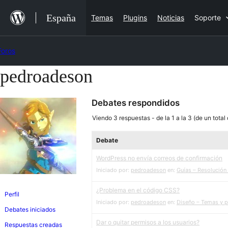
Saltar
España
Temas
Plugins
Noticias
Soporte
al
contenido
Foros
pedroadeson
Saltar
al
Debates respondidos
contenido
Viendo 3 respuestas - de la 1 a la 3 (de un total
Debate
WordPress no envía correos de confirmación
Iniciado por:
pedroadeson
en:
Guías – Resolución
¿Problema en el código CSS?
Perfil
Iniciado por:
pedroadeson
en:
Diseño – Temas y pl
Debates iniciados
Dar o quitar permisos a los usuarios?
Respuestas creadas