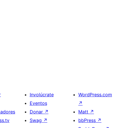
r
Involúcrate
WordPress.com
Eventos
↗
ladores
Donar
↗
Matt
↗
s.tv
Swag
↗
bbPress
↗