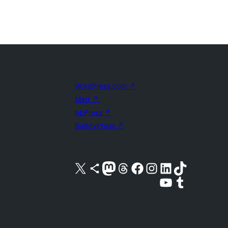
WordPress.com
↗
Matt
↗
bbPress
↗
BuddyPress
↗
Visita nuestra cuenta de X (anteriormente Twitter)
Visita nuestra cuenta de Bluesky
Visita nuestra cuenta de Mastodon
Visita nuestra cuenta de Threads
Visita nuestra página de Facebook
Visita nuestra cuenta de Instagram
Visita nuestra cuenta de LinkedIn
Visita nuestra cuenta de TikTok
Visita nuestro canal de YouTube
Visita nuestra cuenta de Tumblr