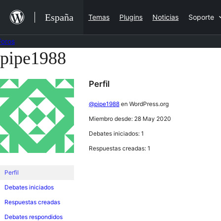
Saltar
España
Temas
Plugins
Noticias
Soporte
al
contenido
Foros
pipe1988
Saltar
al
Perfil
contenido
@pipe1988
en WordPress.org
Miembro desde: 28 May 2020
Debates iniciados: 1
Respuestas creadas: 1
Perfil
Debates iniciados
Respuestas creadas
Debates respondidos