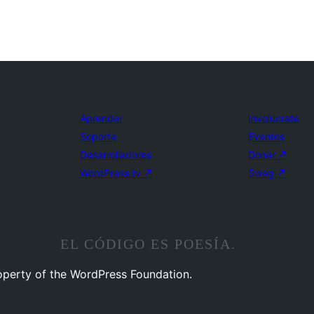
Aprender
Involúcrate
Soporte
Eventos
Desarrolladores
Donar
↗
WordPress.tv
↗
Swag
↗
EL CÓDIGO ES POESÍA.
operty of the WordPress Foundation.