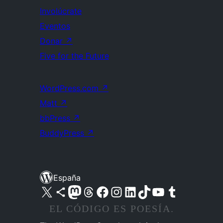
Involúcrate
Eventos
Donar
↗
Five for the Future
WordPress.com
↗
Matt
↗
bbPress
↗
BuddyPress
↗
España
Visita nuestra cuenta de X (anteriormente Twitter)
Visita nuestra cuenta de Bluesky
Visita nuestra cuenta de Mastodon
Visita nuestra cuenta de Threads
Visita nuestra página de Facebook
Visita nuestra cuenta de Instagram
Visita nuestra cuenta de LinkedIn
Visita nuestra cuenta de TikTok
Visita nuestro canal de YouTube
Visita nuestra cuenta de Tumblr
EL CÓDIGO ES POESÍA.