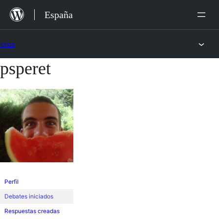
Saltar
España
al
contenido
Foros
psperet
Saltar
al
contenido
Perfil
Debates iniciados
Respuestas creadas