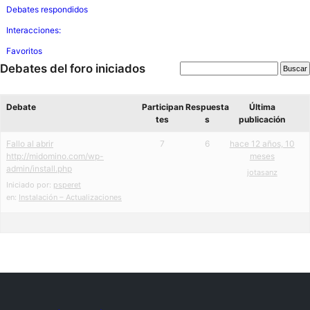
Debates respondidos
Interacciones:
Favoritos
Debates del foro iniciados
Debate
Participan
Respuesta
Última
tes
s
publicación
Fallo al abrir
7
6
hace 12 años, 10
http://midomino.com/wp-
meses
admin/install.php
jotasanz
Iniciado por:
psperet
en:
Instalación – Actualizaciones