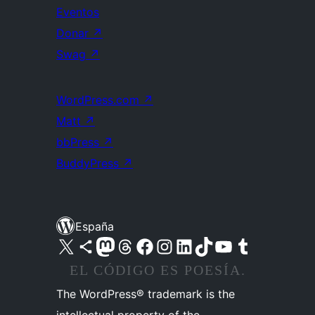
Eventos
Donar
↗
Swag
↗
WordPress.com
↗
Matt
↗
bbPress
↗
BuddyPress
↗
España
Visita nuestra cuenta de X (anteriormente Twitter)
Visita nuestra cuenta de Bluesky
Visita nuestra cuenta de Mastodon
Visita nuestra cuenta de Threads
Visita nuestra página de Facebook
Visita nuestra cuenta de Instagram
Visita nuestra cuenta de LinkedIn
Visita nuestra cuenta de TikTok
Visita nuestro canal de YouTube
Visita nuestra cuenta de Tumblr
EL CÓDIGO ES POESÍA.
The WordPress® trademark is the