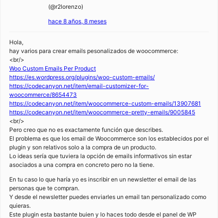
(@r2lorenzo)
hace 8 años, 8 meses
Hola,
hay varios para crear emails pesonalizados de woocommerce:
<br/>
Woo Custom Emails Per Product
https://es.wordpress.org/plugins/woo-custom-emails/
https://codecanyon.net/item/email-customizer-for-
woocommerce/8654473
https://codecanyon.net/item/woocommerce-custom-emails/13907681
https://codecanyon.net/item/woocommerce-pretty-emails/9005845
<br/>
Pero creo que no es exactamente función que describes.
El problema es que los email de Woocommerce son los establecidos por el
plugin y son relativos solo a la compra de un producto.
Lo ideas sería que tuviera la opción de emails informativos sin estar
asociados a una compra en concreto pero no la tiene.
En tu caso lo que haría yo es inscribir en un newsletter el email de las
personas que te compran.
Y desde el newsletter puedes enviarles un email tan personalizado como
quieras.
Este plugin esta bastante buien y lo haces todo desde el panel de WP