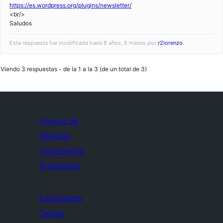
https://es.wordpress.org/plugins/newsletter/
<br/>
Saludos
Esta respuesta fue modificada hace 8 años, 8 meses por
r2lorenzo
.
Viendo 3 respuestas - de la 1 a la 3 (de un total de 3)
Acerca de
Noticias
Alojamiento
Privacidad
Escaparate
Temas