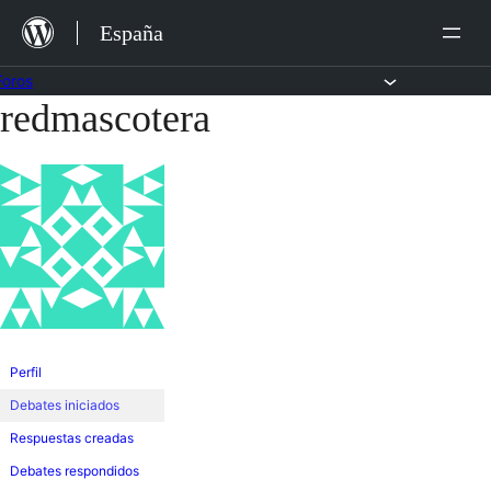
Saltar
España
al
contenido
Foros
redmascotera
Saltar
al
contenido
Perfil
Debates iniciados
Respuestas creadas
Debates respondidos