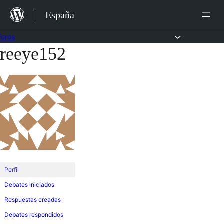
Saltar
España
al
contenido
Foros
reeye152
Saltar
al
contenido
Perfil
Debates iniciados
Respuestas creadas
Debates respondidos