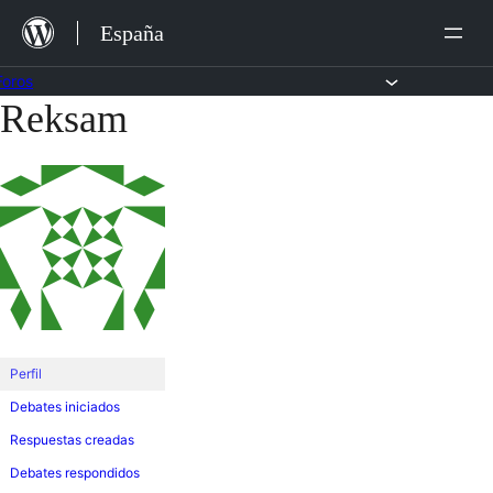
Saltar
España
al
contenido
Foros
Reksam
Saltar
al
contenido
Perfil
Debates iniciados
Respuestas creadas
Debates respondidos