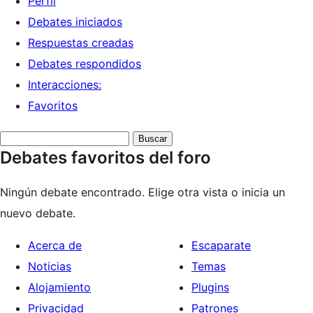
Perfil
Debates iniciados
Respuestas creadas
Debates respondidos
Interacciones:
Favoritos
Buscar
Debates favoritos del foro
debates:
Ningún debate encontrado. Elige otra vista o inicia un
nuevo debate.
Acerca de
Escaparate
Noticias
Temas
Alojamiento
Plugins
Privacidad
Patrones