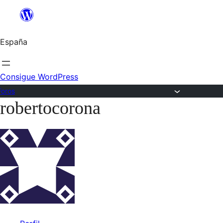
Saltar
al
España
contenido
Consigue WordPress
Foros
robertocorona
Saltar
al
contenido