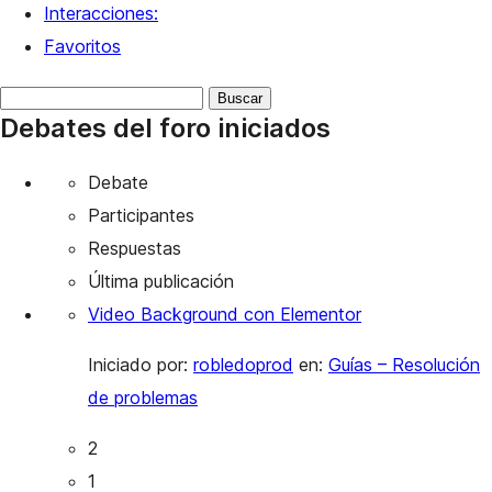
Interacciones:
Favoritos
Buscar
Debates del foro iniciados
debates:
Debate
Participantes
Respuestas
Última publicación
Video Background con Elementor
Iniciado por:
robledoprod
en:
Guías – Resolución
de problemas
2
1