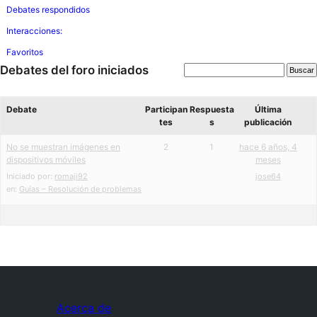
Debates respondidos
Interacciones:
Favoritos
Debates del foro iniciados
Debate
Participan
Respuesta
Última
tes
s
publicación
No se muestran imágenes en
2
1
hace 6 años, 4
dispositivos móviles
meses
Iniciado por:
romaji92
jose64
en:
Guías – Resolución de problemas
Acerca de