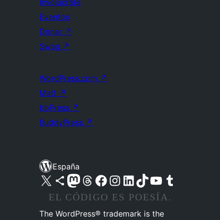
Involúcrate
Eventos
Donar
↗
Swag
↗
WordPress.com
↗
Matt
↗
bbPress
↗
BuddyPress
↗
España
Visita nuestra cuenta de X (anteriormente Twitter)
Visita nuestra cuenta de Bluesky
Visita nuestra cuenta de Mastodon
Visita nuestra cuenta de Threads
Visita nuestra página de Facebook
Visita nuestra cuenta de Instagram
Visita nuestra cuenta de LinkedIn
Visita nuestra cuenta de TikTok
Visita nuestro canal de YouTube
Visita nuestra cuenta de Tumblr
EL CÓDIGO ES POESÍA.
The WordPress® trademark is the