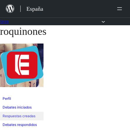
Saltar
España
al
contenido
Foros
roquinones
Saltar
al
contenido
Perfil
Debates iniciados
Respuestas creadas
Debates respondidos