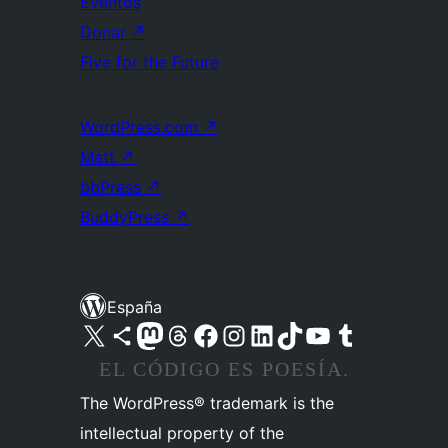
Eventos
Donar
↗
Five for the Future
WordPress.com
↗
Matt
↗
bbPress
↗
BuddyPress
↗
España
Visita nuestra cuenta de X (anteriormente Twitter)
Visita nuestra cuenta de Bluesky
Visita nuestra cuenta de Mastodon
Visita nuestra cuenta de Threads
Visita nuestra página de Facebook
Visita nuestra cuenta de Instagram
Visita nuestra cuenta de LinkedIn
Visita nuestra cuenta de TikTok
Visita nuestro canal de YouTube
Visita nuestra cuenta de Tumblr
EL CÓDIGO ES POESÍA.
The WordPress® trademark is the
intellectual property of the