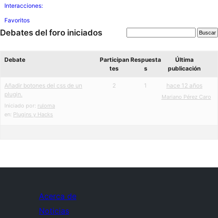
Interacciones:
Favoritos
Debates del foro iniciados
Debate
Participan
Respuesta
Última
tes
s
publicación
Añadir botones del css de un
2
1
hace 12 años
plugin.
Mariano Pérez Caro
Iniciado por:
ruloma
en:
Plugins y Hacks
Acerca de
Noticias