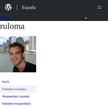
Saltar
España
al
contenido
Foros
ruloma
Saltar
al
contenido
Perfil
Debates iniciados
Respuestas creadas
Debates respondidos