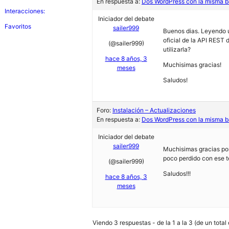
En respuesta a:
Dos WordPress con la misma b
Interacciones:
Iniciador del debate
Favoritos
sailer999
Buenos dias. Leyendo u
oficial de la API REST
(@sailer999)
utilizarla?
hace 8 años, 3
Muchisimas gracias!
meses
Saludos!
Foro:
Instalación – Actualizaciones
En respuesta a:
Dos WordPress con la misma b
Iniciador del debate
sailer999
Muchisimas gracias por
poco perdido con ese t
(@sailer999)
Saludos!!!
hace 8 años, 3
meses
Viendo 3 respuestas - de la 1 a la 3 (de un total