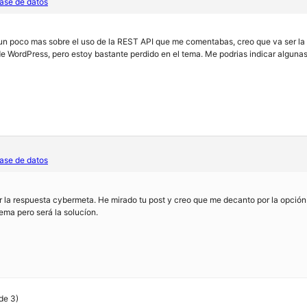
ase de datos
n poco mas sobre el uso de la REST API que me comentabas, creo que va ser la
 de WordPress, pero estoy bastante perdido en el tema. Me podrias indicar alguna
ase de datos
 la respuesta cybermeta. He mirado tu post y creo que me decanto por la opció
ema pero será la solucíon.
 de 3)