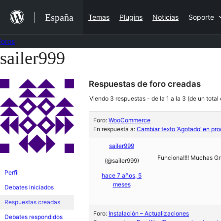
Saltar
España
Temas
Plugins
Noticias
Soporte
al
contenido
Foros
sailer999
Saltar
al
Respuestas de foro creadas
contenido
Viendo 3 respuestas - de la 1 a la 3 (de un total
Foro:
WooCommerce
En respuesta a:
Cambiar texto ‘Agotado’ en pr
sailer999
Funciona!!!! Muchas Gr
(@sailer999)
Perfil
hace 7 años, 5
meses
Debates iniciados
Respuestas creadas
Foro:
Instalación – Actualizaciones
Debates respondidos