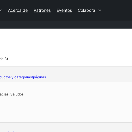
Acerca de
Patrones
Eventos
Colabora
 de 3)
oductos y categorias/páginas
acias. Saludos