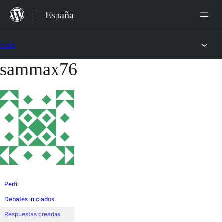
Saltar
España
al
contenido
Foros
sammax76
Saltar
al
contenido
Perfil
Debates iniciados
Respuestas creadas