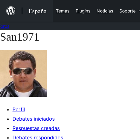
Saltar
España
Temas
Plugins
Noticias
Soporte
al
contenido
Foros
San1971
Saltar
al
contenido
Perfil
Debates iniciados
Respuestas creadas
Debates respondidos