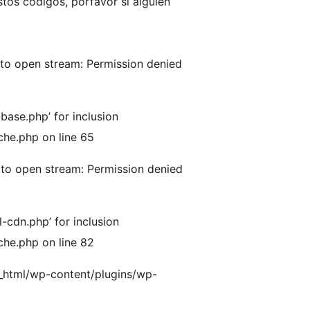
tos codigos, porfavor si alguien
to open stream: Permission denied
ase.php’ for inclusion
che.php on line 65
to open stream: Permission denied
cdn.php’ for inclusion
che.php on line 82
c_html/wp-content/plugins/wp-