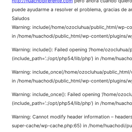
http://huachodiferente.com
pero ahora cuando quiero 
puede ayudarme a resolver el problema, gracias de a
Saludos
Warning: include(/home/ozocluhua/public_html/wp-co
in /home/huachodi/public_html/wp-content/plugins/
Warning: include(): Failed opening ‘/home/ozocluhua
(include_path=’.:/opt/php54/lib/php’) in /home/huac
Warning: include_once(/home/ozocluhua/public_html/w
in /home/huachodi/public_html/wp-content/plugins/
Warning: include_once(): Failed opening ‘/home/ozoc
(include_path=’.:/opt/php54/lib/php’) in /home/huac
Warning: Cannot modify header information – headers
super-cache/wp-cache.php:65) in /home/huachodi/pub