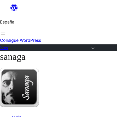
Saltar
al
España
contenido
Consigue WordPress
Foros
sanaga
Saltar
al
contenido