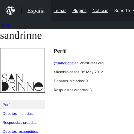
Saltar
España
Temas
Plugins
Noticias
Soporte
al
contenido
Foros
sandrinne
Saltar
al
Perfil
contenido
@sandrinne
en WordPress.org
Miembro desde: 15 May 2012
Debates iniciados: 0
Respuestas creadas: 3
Perfil
Debates iniciados
Respuestas creadas
Debates respondidos