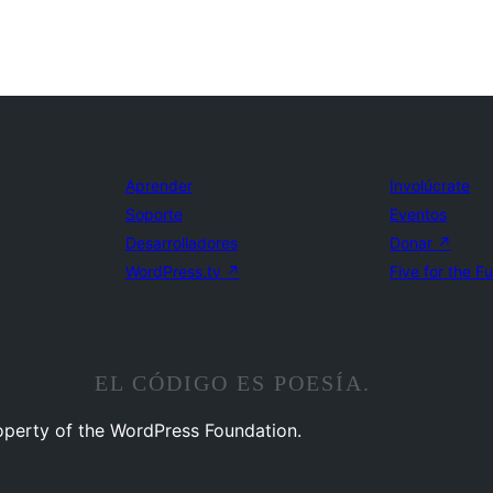
Aprender
Involúcrate
Soporte
Eventos
Desarrolladores
Donar
↗
WordPress.tv
↗
Five for the F
EL CÓDIGO ES POESÍA.
operty of the WordPress Foundation.