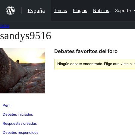
Saltar
España
Temas
Plugins
Noticias
Soporte
al
contenido
Foros
sandys9516
Saltar
al
Debates favoritos del foro
contenido
Ningún debate encontrado. Elige otra vista o i
Perfil
Debates iniciados
Respuestas creadas
Debates respondidos