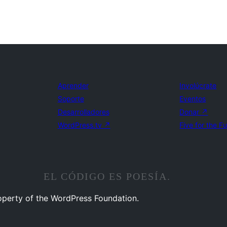
Aprender
Involúcrate
Soporte
Eventos
Desarrolladores
Donar
↗
WordPress.tv
↗
Five for the F
EL CÓDIGO ES POESÍA.
operty of the WordPress Foundation.