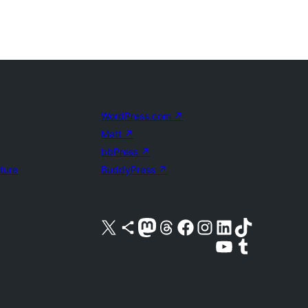
WordPress.com
↗
Matt
↗
bbPress
↗
uture
BuddyPress
↗
Visita nuestra cuenta de X (anteriormente Twitter)
Visita nuestra cuenta de Bluesky
Visita nuestra cuenta de Mastodon
Visita nuestra cuenta de Threads
Visita nuestra página de Facebook
Visita nuestra cuenta de Instagram
Visita nuestra cuenta de LinkedIn
Visita nuestra cuenta de TikTok
Visita nuestro canal de YouTube
Visita nuestra cuenta de Tumblr